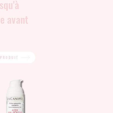
usqu'à
te avant
 PRODUIT