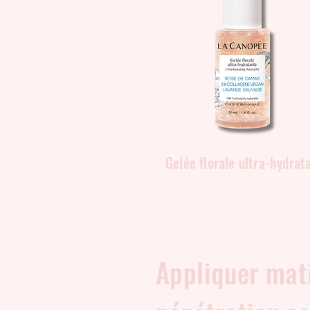
Gelée florale ultra-hydrat
Appliquer mati