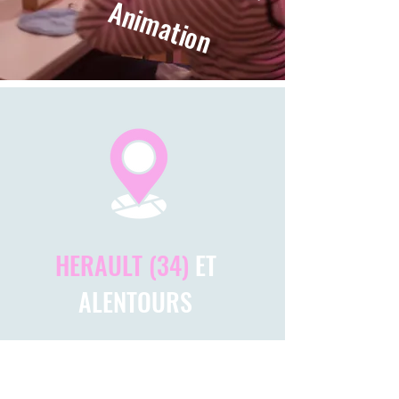
Animation
HERAULT (34)
ET
ALENTOURS