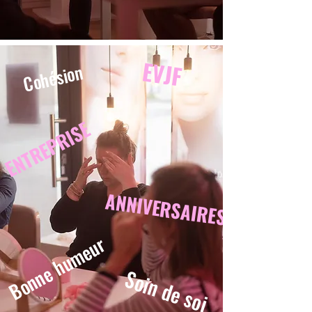
EVJF
Cohésion
ENTREPRISE
ANNIVERSAIRES
Bonne humeur
Soin de soi