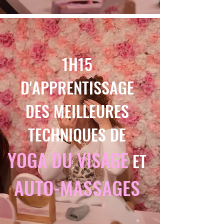
1H15
D'APPRENTISSAGE
DES MEILLEURES
TECHNIQUES DE
YOGA DU VISAGE
ET
AUTO-MASSAGES