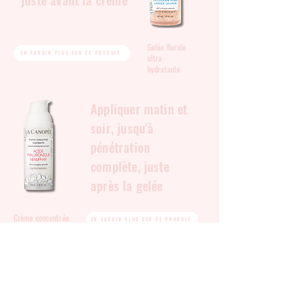
Gelée florale
EN SAVOIR PLUS SUR CE PRODUIT
ultra-
hydratante
Appliquer matin et
soir, jusqu'à
pénétration
complète, juste
après la gelée
Crème concentrée
EN SAVOIR PLUS SUR CE PRODUIT
repulpante
Appliquer le roll on
sur le contour des
yeux et sur les rides