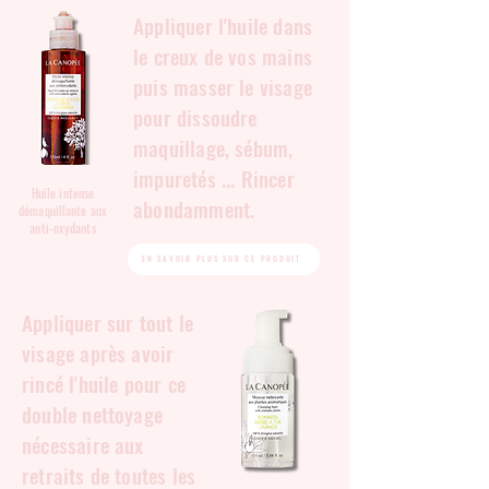
Appliquer l'huile dans
le creux de vos mains
puis masser le visage
pour dissoudre
maquillage, sébum,
impuretés ... Rincer
Huile intense
abondamment.
démaquillante aux
anti-oxydants
EN SAVOIR PLUS SUR CE PRODUIT
Appliquer sur tout le
visage après avoir
rincé l'huile pour ce
double nettoyage
nécessaire aux
retraits de toutes les