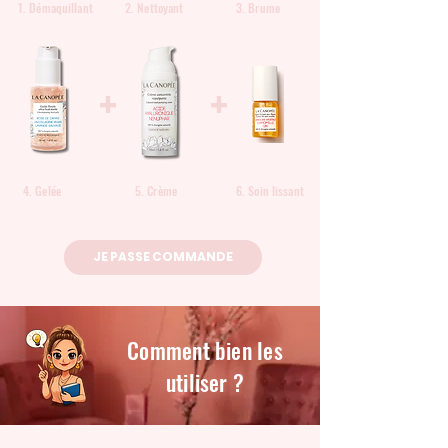
1. Démaquillant
2. Nettoyant
3. Brume
+
+
4. Gelée
5. Crème
6. Soin lissant
JE PASSE COMMANDE
Comment bien les
utiliser ?