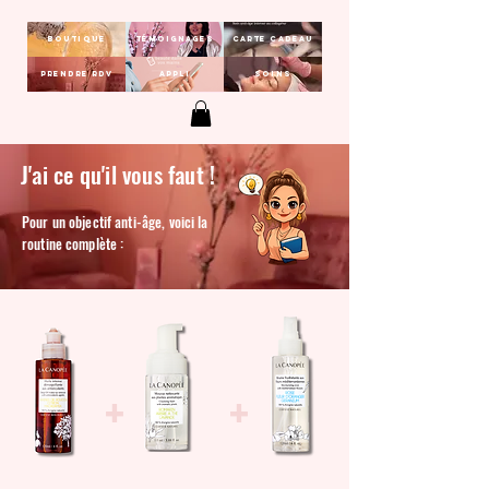
Boutique
Témoignages
Carte Cadeau
Prendre RDV
Appli
Soins
J'ai ce qu'il vous faut !
Pour un objectif anti-âge, voici la
routine complète :
+
+