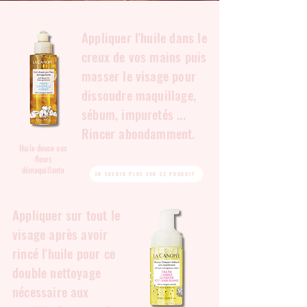
Appliquer l'huile dans le
creux de vos mains puis
masser le visage pour
dissoudre maquillage,
sébum, impuretés ...
Rincer abondamment.
Huile douce aux
fleurs
démaquillante
EN SAVOIR PLUS SUR CE PRODUIT
Appliquer sur tout le
visage après avoir
rincé l'huile pour ce
double nettoyage
nécessaire aux