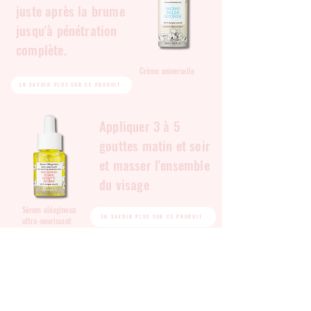
juste après la brume
jusqu'à pénétration
complète.
Crème universelle
EN SAVOIR PLUS SUR CE PRODUIT
Appliquer 3 à 5
gouttes matin et soir
et masser l'ensemble
du visage
Sérum oléagineux
EN SAVOIR PLUS SUR CE PRODUIT
ultra-nourissant
1 fois par semaine
avant votre routine.
Appliquer sur