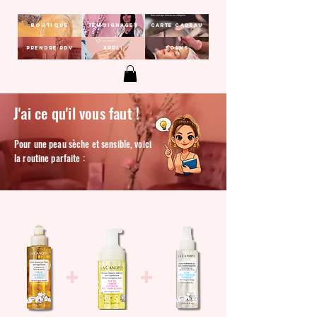
Boutique
Témoignages
Carte Cadeau
Prendre RDV
Appli
Soins
J'ai ce qu'il vous faut !
Pour une peau sèche et sensible, voici
la routine parfaite :
+
+