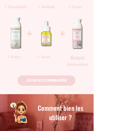
1. Démaquillant
2. Nettoyant
3. Brume
+
+
4. Crème
5. Sérum
Masque
(hebdomadaire)
JE PASSE COMMANDE
Comment bien les
utiliser ?