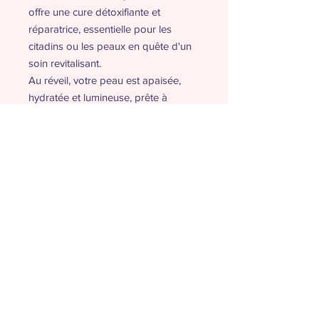
offre une cure détoxifiante et
réparatrice, essentielle pour les
citadins ou les peaux en quête d'un
soin revitalisant.
Au réveil, votre peau est apaisée,
hydratée et lumineuse, prête à
affronter une nouvelle journée avec
un teint pur et éclatant. Un
indispensable pour allier confort,
détoxification et éclat naturel dans
votre routine nocturne.
Après trois semaines d’utilisation,
92,1 %* des testeurs retrouvent un
teint moins terne, 90,2 %* une peau
plus fraîche au réveil, et 70 %**
constatent une diminution des
ridules et ridules légères.
* Test réalisé auprès d'un panel de