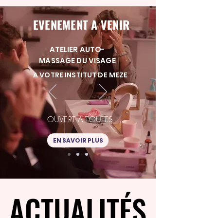
EVENEMENT A VENIR
ATELIER AUTO-
MASSAGE DU VISAGE
A VOTRE INSTITUT DE MEZE
OUVERT A TOUTES
EN SAVOIR PLUS
ACTUALITÉS
ACTUALITÉS