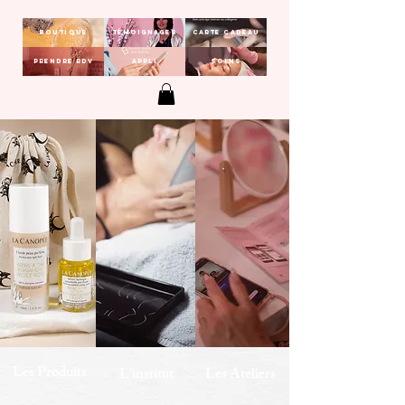
Boutique
Témoignages
Carte Cadeau
Prendre RDV
Appli
Soins
Les Produits
L'institut
Les Ateliers